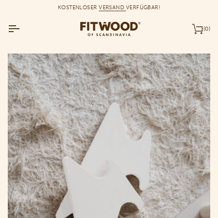
Zum
KOSTENLOSER
VERSAND
VERFÜGBAR!
Inhalt
springen
(0)
Wa