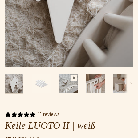
Näch
11 reviews
Keile LUOTO II | weiß