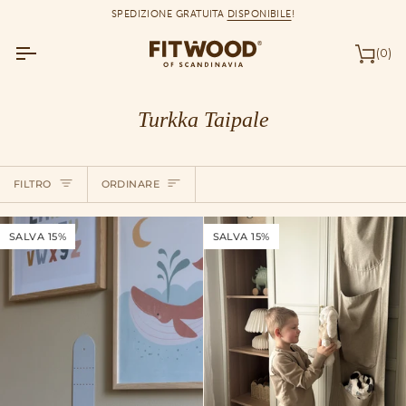
Salta
SPEDIZIONE GRATUITA
DISPONIBILE
!
al
contenuto
(0)
Car
Turkka Taipale
Ordinare
FILTRO
ORDINARE
SALVA 15%
SALVA 15%