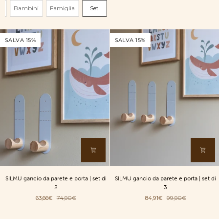
con
Dimensione
e
Bambini
Famiglia
Set
struttura
per
divano
LAAVU
SALVA 15%
SALVA 15%
SILMU
SILMU
SILMU gancio da parete e porta | set di
SILMU gancio da parete e porta | set di
gancio
gancio
2
3
da
da
63,66€
74,90€
84,91€
99,90€
parete
parete
e
e
porta
porta