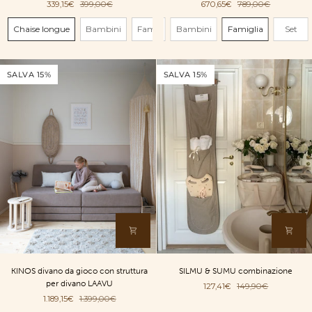
339,15€
399,00€
670,65€
789,00€
da
da
pavimento
gioco
Dimensione
Dimensione
Chaise longue
Bambini
Chaise longue
Famiglia
Bambini
Set
Famiglia
Set
|
|
taupe
taupe
SALVA 15%
SALVA 15%
KINOS
SILMU
KINOS divano da gioco con struttura
SILMU & SUMU combinazione
divano
&
per divano LAAVU
127,41€
149,90€
da
SUMU
1.189,15€
1.399,00€
gioco
combinazione