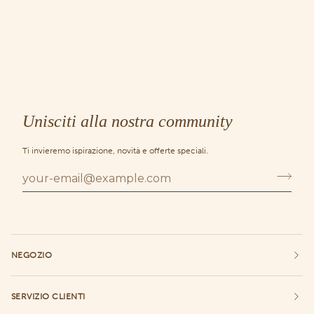
|
|
set
set
di
di
2
3
Unisciti alla nostra community
Ti invieremo ispirazione, novità e offerte speciali.
NEGOZIO
SERVIZIO CLIENTI