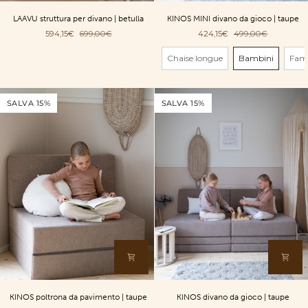
LAAVU
KINOS
LAAVU struttura per divano | betulla
KINOS MINI divano da gioco | taupe
struttura
MINI
594,15€
699,00€
424,15€
499,00€
per
divano
divano
da
Dimensione
Chaise longue
Bambini
Fami
|
gioco
betulla
|
taupe
SALVA 15%
SALVA 15%
KINOS
KINOS
KINOS poltrona da pavimento | taupe
KINOS divano da gioco | taupe
poltrona
divano