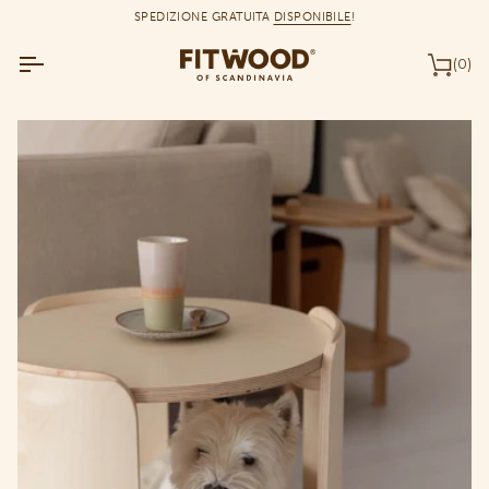
Salta
SPEDIZIONE GRATUITA
DISPONIBILE
!
al
contenuto
(0)
Car