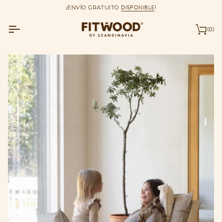
saltar
¡ENVÍO GRATUITO
DISPONIBLE
!
al
contenido
(0)
Car