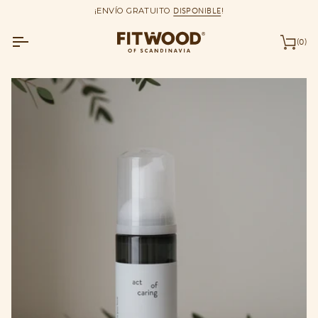
saltar
¡ENVÍO GRATUITO
DISPONIBLE
!
al
contenido
(0)
Car